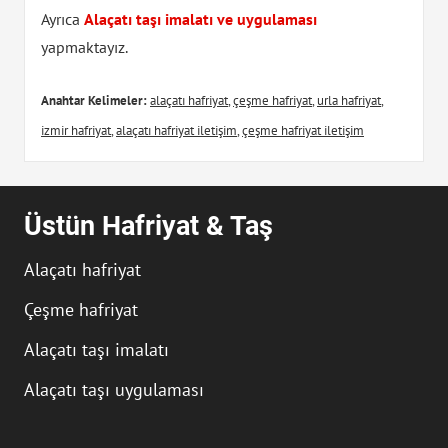
Ayrıca
Alaçatı taşı imalatı ve uygulaması
yapmaktayız.
Anahtar Kelimeler:
alaçatı hafriyat
,
çeşme hafriyat
,
urla hafriyat
,
izmir hafriyat
,
alaçatı hafriyat iletişim
,
çeşme hafriyat iletişim
Üstün Hafriyat & Taş
Alaçatı hafriyat
Çeşme hafriyat
Alaçatı taşı imalatı
Alaçatı taşı uygulaması