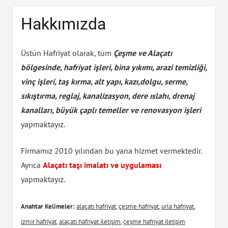
Hakkımızda
Üstün Hafriyat olarak, tüm
Çeşme ve Alaçatı
bölgesinde, hafriyat işleri, bina yıkımı, arazi temizliği,
vinç işleri, taş kırma, alt yapı, kazı,dolgu, serme,
sıkıştırma, reglaj, kanalizasyon, dere ıslahı, drenaj
kanalları, büyük çaplı temeller ve renovasyon işleri
yapmaktayız.
Firmamız 2010 yılından bu yana hizmet vermektedir.
Ayrıca
Alaçatı taşı imalatı ve uygulaması
yapmaktayız.
Anahtar Kelimeler:
alaçatı hafriyat
,
çeşme hafriyat
,
urla hafriyat
,
izmir hafriyat
,
alaçatı hafriyat iletişim
,
çeşme hafriyat iletişim